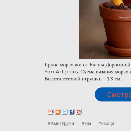
Яркие морковки от Елены Дорогиной
YarnArt Jeans. Схема вязания морко
Высота готовой игру
шки - 13 см.
Смотре
#Амигуруми
#еда
#овощи