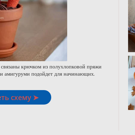
 связаны крю
чком из полухлопковой пряжи
ви амигуруми подойдет для начинающих.
ть схему ➤