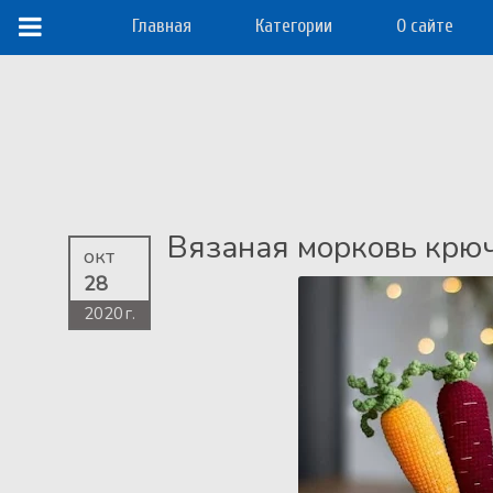
Главная
Категории
О сайте
Вязаная морковь крю
окт
28
2020 г.