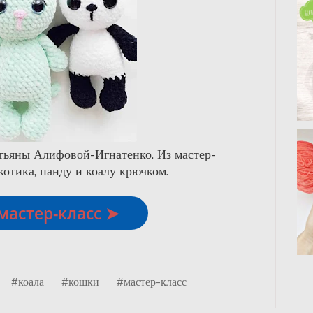
тьяны Алифовой-Игнатенко. Из мастер-
 котика, панду и коалу крючком.
мастер-класс ➤
#коала
#кошки
#мастер-класс