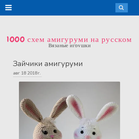
1000 схем амигуруми на русском
Вязаные игрушки
Зайчики амигуруми
авг
18
2018 г.