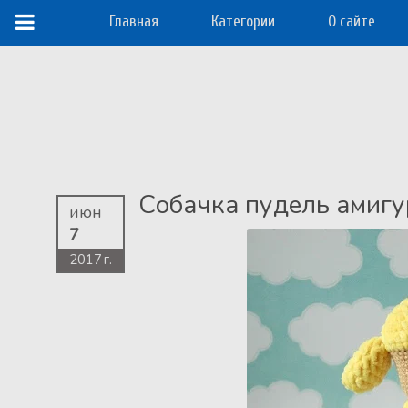
Главная
Категории
О сайте
Собачка пудель амиг
июн
7
2017 г.