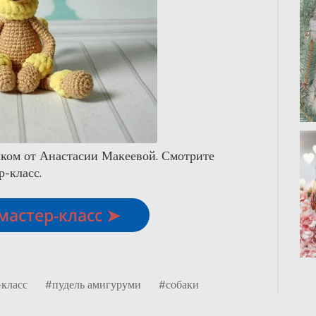
чком от Анастасии Макеевой. Смотрите
р-класс.
мастер-класс ➤
-класс
#пудель амигуруми
#собаки