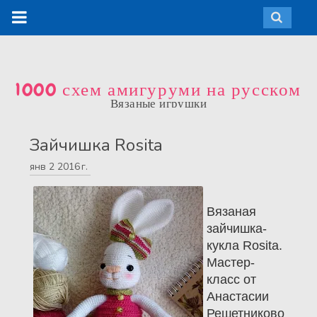
1000 схем амигуруми на русском
Вязаные игрушки
Зайчишка Rosita
янв
2
2016 г.
Вязаная
зайчишка-
кукла Rosita.
Мастер-
класс от
Анастасии
Решетниково