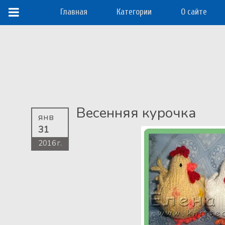
Главная
Категории
О сайте
Весенняя курочка
янв
31
2016 г.