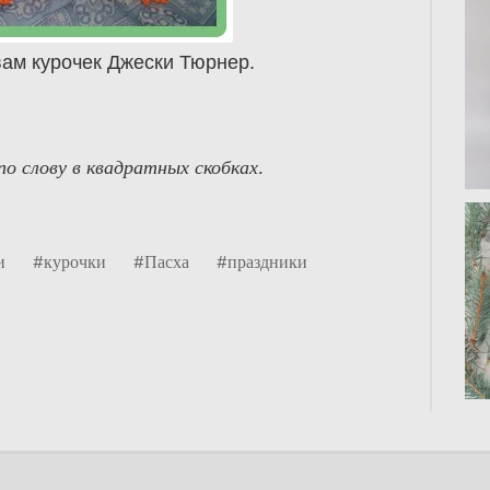
вам курочек Джески Тюрнер.
о слову в квадратных скобках.
и
#курочки
#Пасха
#праздники