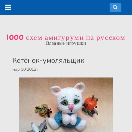
1000 схем амигуруми на русском
Вязаные игрушки
Котёнок-умоляльщик
мар
10
2012 г.