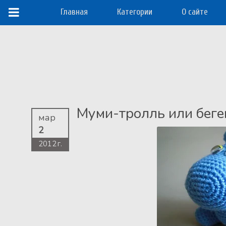
Главная
Категории
О сайте
Муми-тролль или беге
мар
2
2012 г.