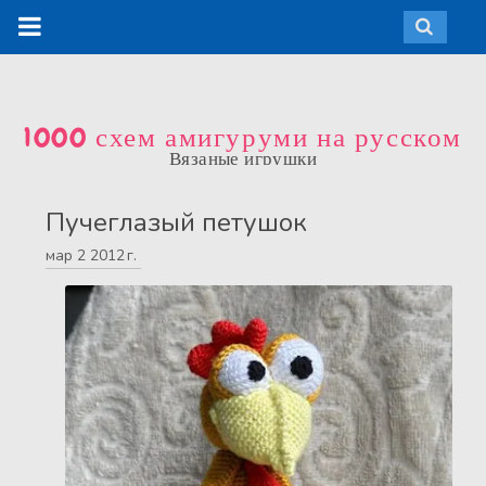
1000 схем амигуруми на русском
Вязаные игрушки
Пучеглазый петушок
мар
2
2012 г.