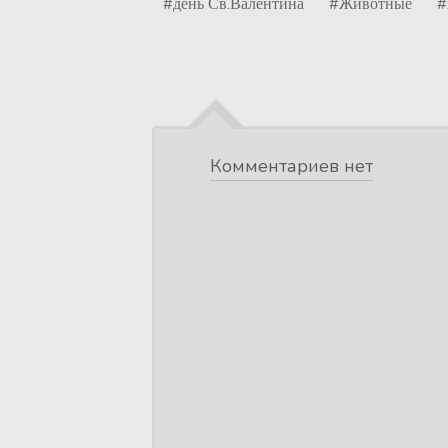
#день Св.Валентина
#Животные
#
Комментариев нет