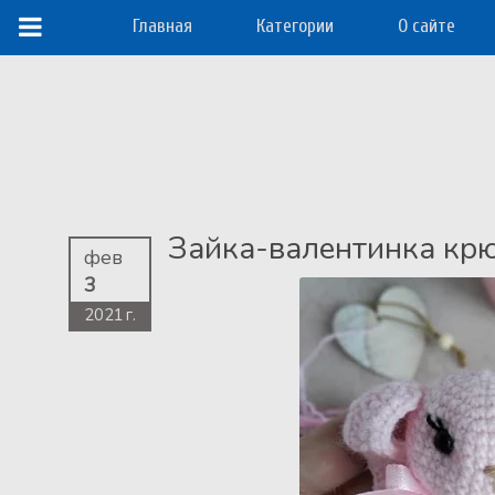
Главная
Категории
О сайте
Зайка-валентинка кр
фев
3
2021 г.