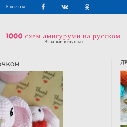
Контакты
1000 схем амигуруми на русском
Вязаные игрушки
ючком
Д