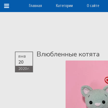
Главная
Категории
О сайте
Влюбленные котята
янв
20
2020 г.