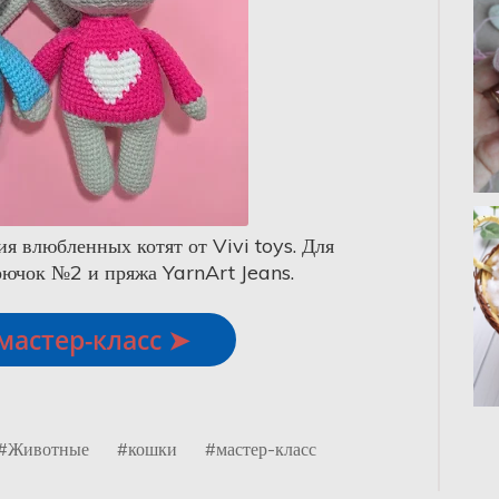
ия влюбленных котят от Vivi toys. Для
рючок №2 и пряжа YarnArt Jeans.
мастер-класс ➤
#Животные
#кошки
#мастер-класс