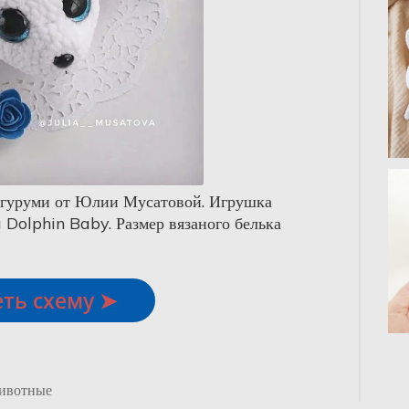
игуруми от Юлии Мусатовой. Игрушка
 Dolphin Baby. Размер вязаного белька
ть схему ➤
ивотные