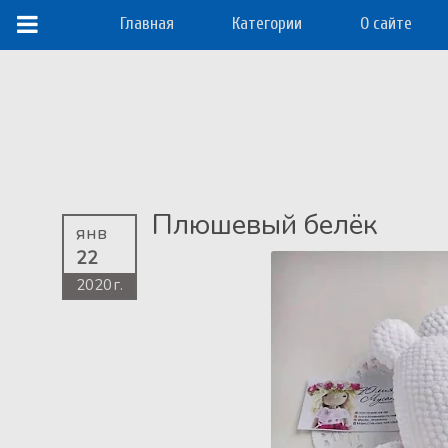
Главная
Категории
О сайте
Плюшевый белёк
янв
22
2020 г.