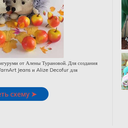
игуруми от Алены Турановой. Для создания
arnArt Jeans и Alize Decofur для
ть схему ➤