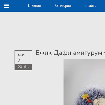
Главная
Категории
О сайте
Ежик Дафи амигурум
мая
7
2019 г.