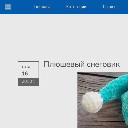
Главная
Категории
О сайте
Плюшевый снеговик
ноя
16
2018 г.