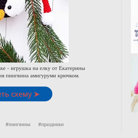
е - игрушка на елку от Екатерины
ия пингвина амигуруми крючком.
ть схему ➤
#пингвины
#праздники