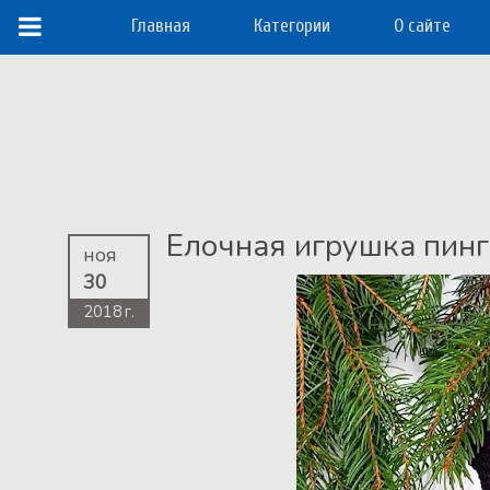
Главная
Категории
О сайте
Елочная игрушка пин
ноя
30
2018 г.