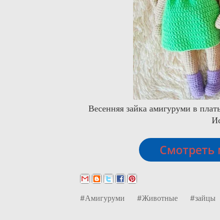
Весенняя зайка амигуруми в плат
И
Смотреть 
#Амигуруми
#Животные
#зайцы