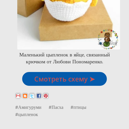
Маленький цыпленок в яйце, связанный
крючком от Любови Пономаренко.
Смотреть схему ➤
#Амигуруми
#Пасха
#птицы
#цыпленок