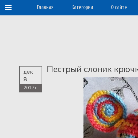
Главная
Категории
О сайте
Пестрый слоник крюч
дек
8
2017 г.