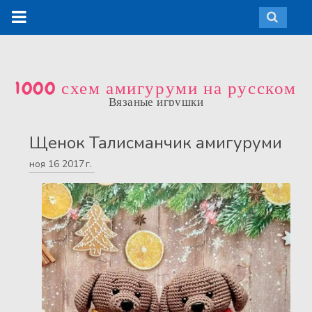
1000 схем амигуруми на русском
Вязаные игрушки
Щенок Талисманчик амигуруми
ноя
16
2017 г.