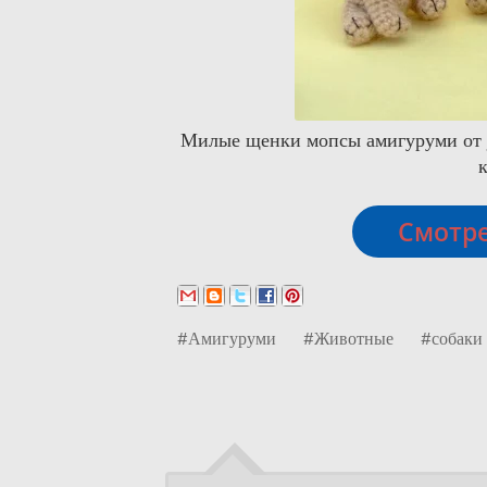
Милые щенки мопсы амигуруми от J
Смотре
#Амигуруми
#Животные
#собаки