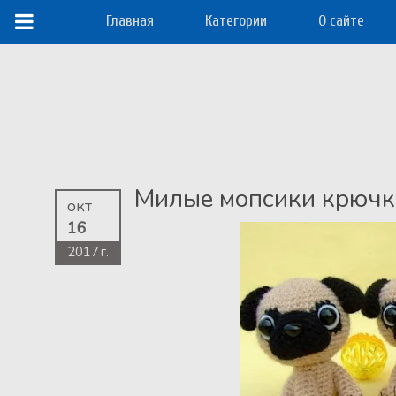
Главная
Категории
О сайте
Милые мопсики крюч
окт
16
2017 г.