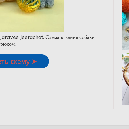
aravee Jeerachat. Схема вязания собаки
крюком.
ть схему ➤