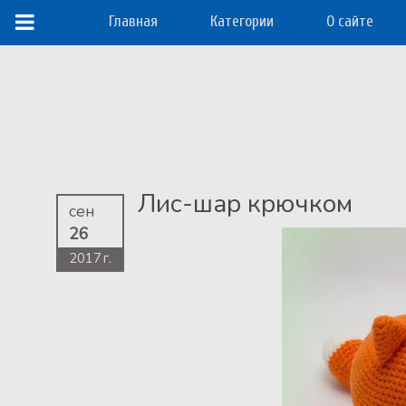
Главная
Категории
О сайте
Лис-шар крючком
сен
26
2017 г.