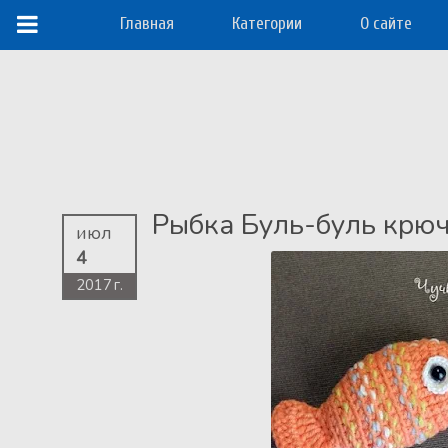
Главная
Категории
О сайте
Рыбка Буль-буль крю
июл
4
2017 г.