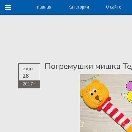
Главная
Категории
О сайте
Погремушки мишка Те
июн
26
2017 г.