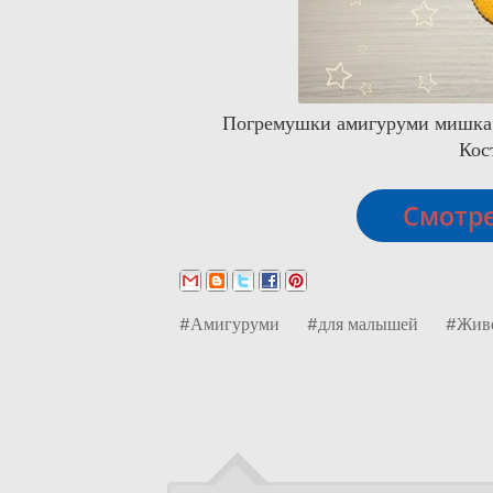
Погремушки амигуруми мишка 
Кос
Смотре
#Амигуруми
#для малышей
#Жив