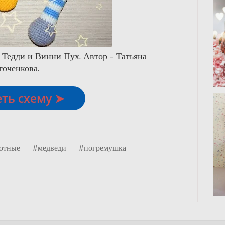
Тедди и Винни Пух. Автор - Татьяна
точенкова.
ть схему ➤
отные
#медведи
#погремушка