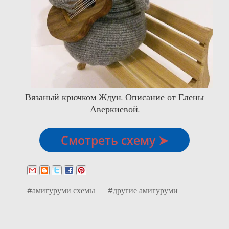
Вязаный крючком Ждун. Описание от Елены
Аверкиевой.
Смотреть схему ➤
#амигуруми схемы
#другие амигуруми