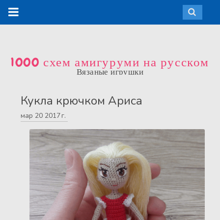
1000 схем амигуруми на русском
Вязаные игрушки
Кукла крючком Ариса
мар
20
2017 г.