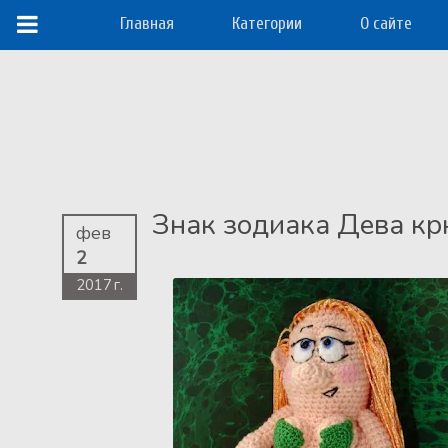
Главная
Категории
О сайте
Знак зодиака Дева к
фев
2
2017 г.