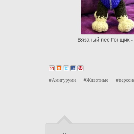
Вязаный пёс Гонщик -
#Амигуруми
#Животные
#персон