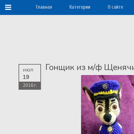
Главная
Категории
О сайте
Гонщик из м/ф Щеняч
июл
19
2016 г.