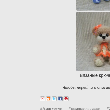
Вязаные крючк
Чтобы перейти к описани
#Амигуруми
#вязаные игрушки
#