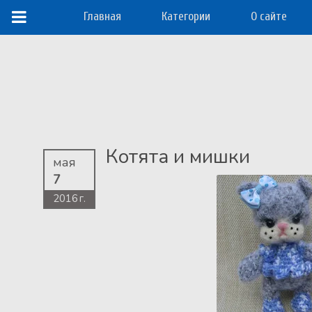
Главная
Категории
О сайте
Котята и мишки
мая
7
2016 г.