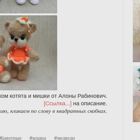
ом котята и мишки от Алоны Рабинович.
[Ссылка...]
на описание.
ю, кликаем по слову в квадратных скобках.
Животные
#кошки
#медведи