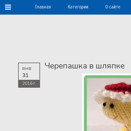
Главная
Категории
О сайте
Черепашка в шляпке
янв
31
2016 г.