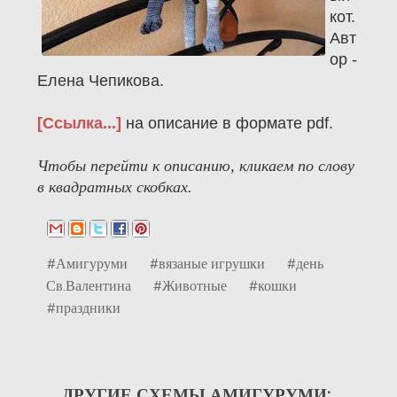
кот.
Авт
ор -
Елена Чепикова.
[Ссылка...]
на описание в формате pdf.
Чтобы перейти к описанию, кликаем по слову
в квадратных скобках.
#Амигуруми
#вязаные игрушки
#день
Св.Валентина
#Животные
#кошки
#праздники
ДРУГИЕ СХЕМЫ АМИГУРУМИ: