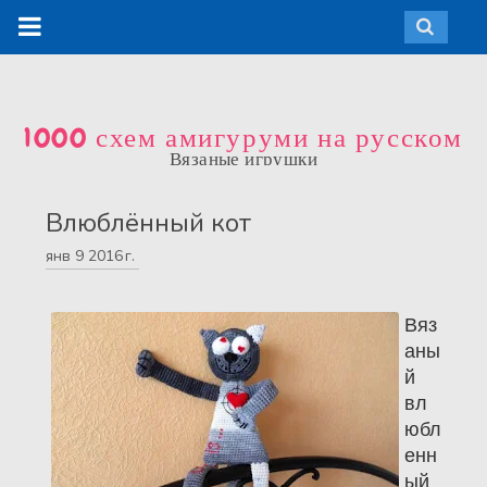
1000 схем амигуруми на русском
Вязаные игрушки
Влюблённый кот
янв
9
2016 г.
Вяз
аны
й
вл
юбл
енн
ый