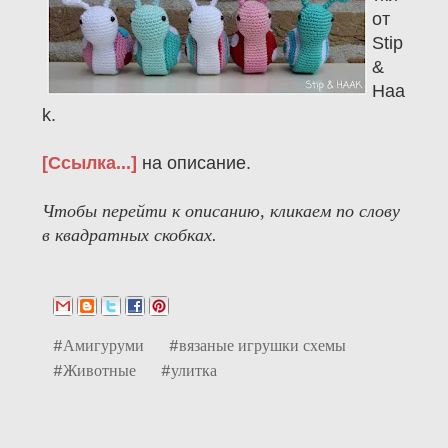
от
Stip
&
Haa
k.
[Ссылка...]
на описание.
Чтобы перейти к описанию, кликаем по слову
в квадратных скобках.
#Амигуруми
#вязаные игрушки схемы
#Животные
#улитка