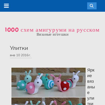
1000 схем амигуруми на русском
Вязаные игрушки
Улитки
янв
10
2016 г.
Ярк
ие
вяз
аны
е
ули
тки