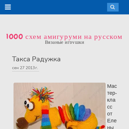
1000 схем амигуруми на русском
Вязаные игрушки
Такса Радужка
сен
27
2013 г.
Мас
тер-
кла
сс
от
Еле
ны