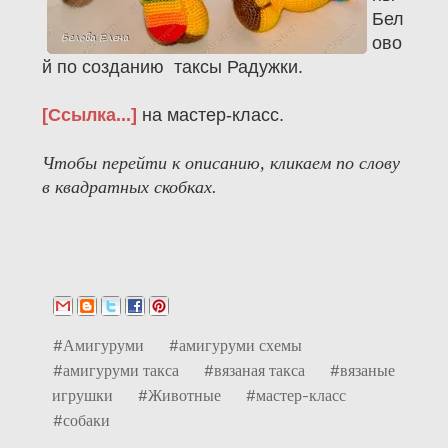
Бел
ово
й по созданию таксы Радужки.
[Ссылка...]
на мастер-класс.
Чтобы перейти к описанию, кликаем по слову
в квадратных скобках.
#Амигуруми
#амигуруми схемы
#амигуруми такса
#вязаная такса
#вязаные
игрушки
#Животные
#мастер-класс
#собаки