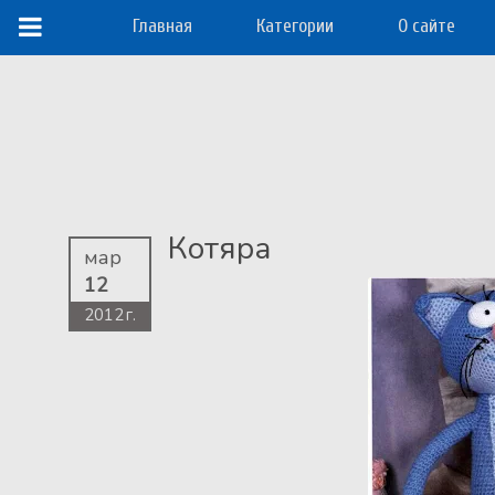
Главная
Категории
О сайте
Котяра
мар
12
2012 г.