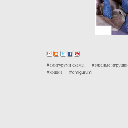
#амигуруми схемы
#вязаные игрушк
#кошки
#amigurumi